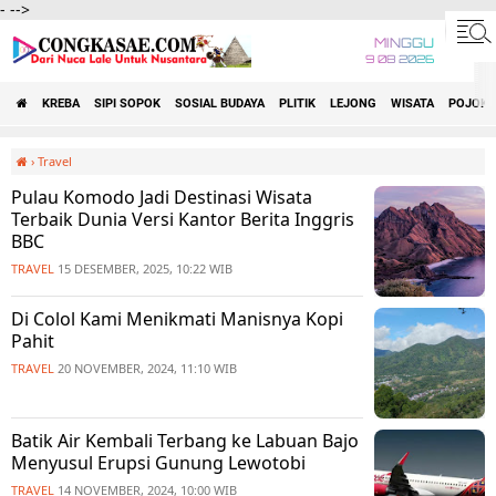
-
-->
MINGGU
9 08 2026
KREBA
SIPI SOPOK
SOSIAL BUDAYA
PLITIK
LEJONG
WISATA
POJOK 
›
Travel
Pulau Komodo Jadi Destinasi Wisata
Terbaik Dunia Versi Kantor Berita Inggris
BBC
TRAVEL
15 DESEMBER, 2025, 10:22 WIB
Di Colol Kami Menikmati Manisnya Kopi
Pahit
TRAVEL
20 NOVEMBER, 2024, 11:10 WIB
Batik Air Kembali Terbang ke Labuan Bajo
Menyusul Erupsi Gunung Lewotobi
TRAVEL
14 NOVEMBER, 2024, 10:00 WIB