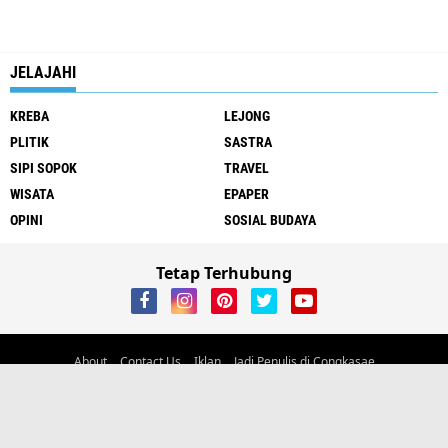
JELAJAHI
KREBA
LEJONG
PLITIK
SASTRA
SIPI SOPOK
TRAVEL
WISATA
EPAPER
OPINI
SOSIAL BUDAYA
Tetap Terhubung
About
Contact Us
Iklan
Jadi Penulis di Congkasae
Alamat Jl Trans Flores, Kelurahan Carep, Kec. Langke Rembong, Kab.
Manggarai, Flores, NTT
email:
ayambangkokdaritimur@gmail.com
Phone/wa 081238365360
Copyright ©
2026 Congkasae.com