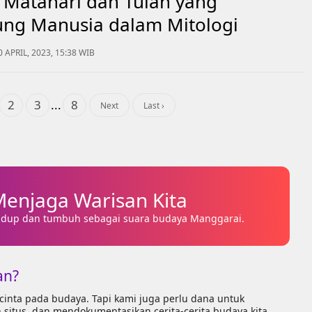
Matahari dan Tulah yang
ung Manusia dalam Mitologi
ai
0 APRIL, 2023, 15:38 WIB
2
3
...
8
Next
Last ›
enjaga Warisan Kita
idup dan tumbuh sebagai suara budaya Manggarai.
an?
inta pada budaya. Tapi kami juga perlu dana untuk
itus, dan mendokumentasikan cerita-cerita budaya kita.