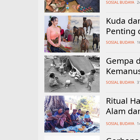
SOSIAL BUDAYA
2
Kuda dan
Penting 
SOSIAL BUDAYA
1
Gempa da
Kemanusi
SOSIAL BUDAYA
3
Ritual H
Alam dan
Timur
SOSIAL BUDAYA
1