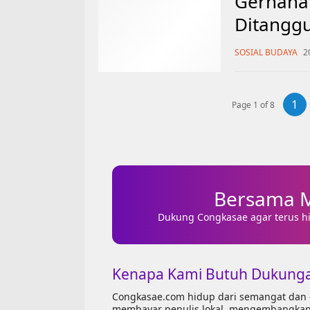
Gerhana 
Ditangg
Manggar
SOSIAL BUDAYA
2
1
Page 1 of 8
Bersama M
Dukung Congkasae agar terus h
Kenapa Kami Butuh Dukung
Congkasae.com hidup dari semangat dan c
membayar penulis lokal, mengembangkan s