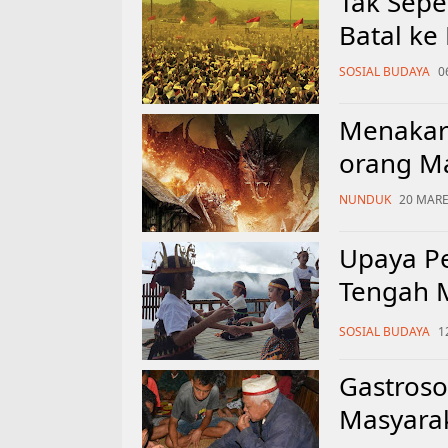
Tak Sepe
Batal ke
SOSIAL BUDAYA
0
Menakar
orang M
NUNDUK
20 MARET
Upaya Pe
Tengah 
Dunia M
SOSIAL BUDAYA
1
Gastros
Masyara