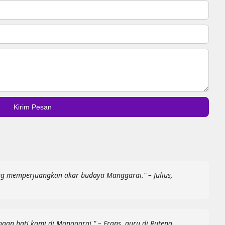
Kirim Pesan
g memperjuangkan akar budaya Manggarai." – Julius,
gan hati kami di Manggarai." – Frans, guru di Ruteng