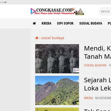
-
-->
KREBA
SIPI SOPOK
SOSIAL BUDAYA
PL
›
sosial budaya
Mendi, K
Tanah M
SOSIAL BUDAYA
1
Sejarah 
Loka Lek
Hujan Ab
KREBA
04 DESEMBE