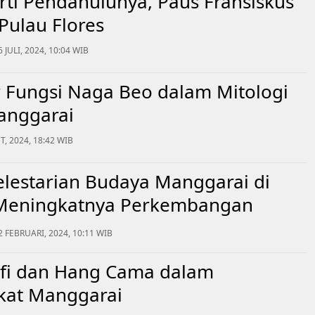
rti Pendahulunya, Paus Fransiskus
 Pulau Flores
6 JULI, 2024, 10:04 WIB
 Fungsi Naga Beo dalam Mitologi
anggarai
, 2024, 18:42 WIB
lestarian Budaya Manggarai di
Meningkatnya Perkembangan
aya
2 FEBRUARI, 2024, 10:11 WIB
ofi dan Hang Cama dalam
kat Manggarai