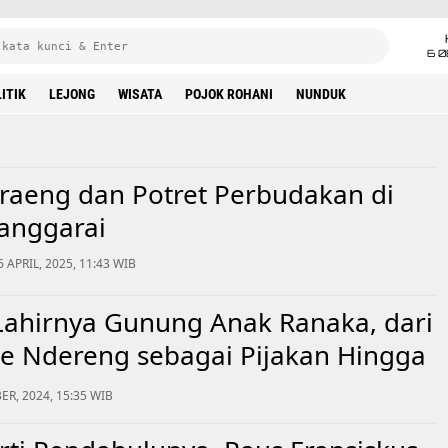
6 0
ITIK
LEJONG
WISATA
POJOK ROHANI
NUNDUK
raeng dan Potret Perbudakan di
anggarai
6 APRIL, 2025, 11:43 WIB
Lahirnya Gunung Anak Ranaka, dari
e Ndereng sebagai Pijakan Hingga
u Vulkanik
R, 2024, 15:35 WIB