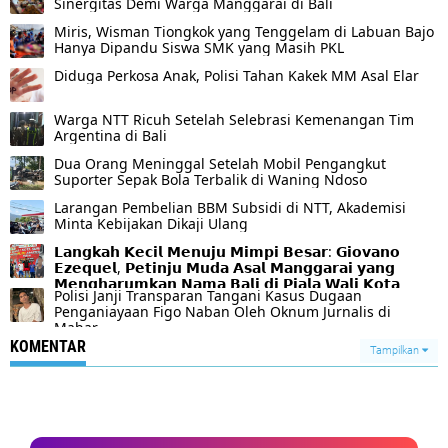
Sinergitas Demi Warga Manggarai di Bali
Miris, Wisman Tiongkok yang Tenggelam di Labuan Bajo
Hanya Dipandu Siswa SMK yang Masih PKL
Diduga Perkosa Anak, Polisi Tahan Kakek MM Asal Elar
Warga NTT Ricuh Setelah Selebrasi Kemenangan Tim
Argentina di Bali
Dua Orang Meninggal Setelah Mobil Pengangkut
Suporter Sepak Bola Terbalik di Waning Ndoso
Larangan Pembelian BBM Subsidi di NTT, Akademisi
Minta Kebijakan Dikaji Ulang
𝗟𝗮𝗻𝗴𝗸𝗮𝗵 𝗞𝗲𝗰𝗶𝗹 𝗠𝗲𝗻𝘂𝗷𝘂 𝗠𝗶𝗺𝗽𝗶 𝗕𝗲𝘀𝗮𝗿: 𝗚𝗶𝗼𝘃𝗮𝗻𝗼
𝗘𝘇𝗲𝗾𝘂𝗲𝗹, 𝗣𝗲𝘁𝗶𝗻𝗷𝘂 𝗠𝘂𝗱𝗮 𝗔𝘀𝗮𝗹 𝗠𝗮𝗻𝗴𝗴𝗮𝗿𝗮𝗶 𝘆𝗮𝗻𝗴
𝗠𝗲𝗻𝗴𝗵𝗮𝗿𝘂𝗺𝗸𝗮𝗻 𝗡𝗮𝗺𝗮 𝗕𝗮𝗹𝗶 𝗱𝗶 𝗣𝗶𝗮𝗹𝗮 𝗪𝗮𝗹𝗶 𝗞𝗼𝘁𝗮
Polisi Janji Transparan Tangani Kasus Dugaan
𝗦𝘂𝗿𝗮𝗯𝗮𝘆𝗮 𝟮𝟬𝟮𝟲
Penganiayaan Figo Naban Oleh Oknum Jurnalis di
Mabar
KOMENTAR
Tampilkan