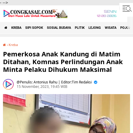
-
-->
SENIN
10 08 2026
KREBA
SIPI SOPOK
SOSIAL BUDAYA
PLITIK
LEJONG
WISATA
POJOK 
›
Kreba
Pemerkosa Anak Kandung di Matim Ditahan, Komnas Perlindungan Anak Minta Pelaku Dihukum Maksimal
Pemerkosa Anak Kandung di Matim
Ditahan, Komnas Perlindungan Anak
Minta Pelaku Dihukum Maksimal
Penulis: Antonius Rahu | Editor:Tim Redaksi
15 November, 2023, 19:45 WIB