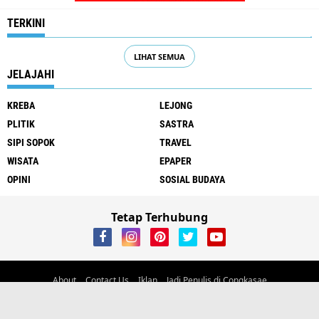
TERKINI
LIHAT SEMUA
JELAJAHI
KREBA
LEJONG
PLITIK
SASTRA
SIPI SOPOK
TRAVEL
WISATA
EPAPER
OPINI
SOSIAL BUDAYA
Tetap Terhubung
About
Contact Us
Iklan
Jadi Penulis di Congkasae
Alamat Jl Trans Flores, Kelurahan Carep, Kec. Langke Rembong, Kab.
Manggarai, Flores, NTT
email:
ayambangkokdaritimur@gmail.com
Phone/wa 081238365360