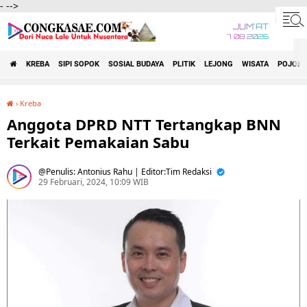
-
-->
JUM'AT
7 08 2026
KREBA
SIPI SOPOK
SOSIAL BUDAYA
PLITIK
LEJONG
WISATA
POJOK 
›
Kreba
Anggota DPRD NTT Tertangkap BNN Terkait Pemakaian Sabu
Anggota DPRD NTT Tertangkap BNN
Terkait Pemakaian Sabu
Penulis: Antonius Rahu | Editor:Tim Redaksi
29 Februari, 2024, 10:09 WIB