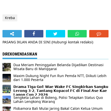
Kreba
PASANG IKLAN ANDA DI SINI (Hubungi kontak redaksi)
DIREKOMENDASIKAN
Dua Meriam Peninggalan Belanda Dijadikan Destinasi
Wisata Baru di Manggarai
Maxim Dukung Night Fun Run Pemda NTT, Diikuti Lebih
dari 1.000 Peserta
𝗗𝗿𝗮𝗺𝗮 𝗧𝗶𝗴𝗮 𝗚𝗼𝗹! 𝗪𝗮𝗲 𝗪𝗮𝗸𝗲 𝗙𝗖 𝗦𝗶𝗻𝗴𝗸𝗶𝗿𝗸𝗮𝗻 𝗦𝗮𝗻𝗴𝗸𝘂
𝗟𝗲𝗿𝗼𝗻𝗴 𝟯-𝟮, 𝗧𝗮𝗻𝘁𝗮𝗻𝗴 𝗞𝗼𝗽𝗮𝗰𝗼𝗹 𝗙𝗖 𝗱𝗶 𝗙𝗶𝗻𝗮𝗹 𝗔𝘀𝗲 𝗞𝗮𝗲
𝗟𝗮𝗴𝗼𝗻 𝗖𝘂𝗽 𝟮 𝟮𝟬𝟮𝟲
Sengketa Lahan di Boleng, Polisi Tetapkan Status Quo
Lahan Lengkong Warang
Flobamora Bali Mulai Jaring Bakal Calon Ketua Umum