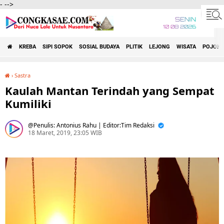
-
-->
SENIN
10 08 2026
KREBA
SIPI SOPOK
SOSIAL BUDAYA
PLITIK
LEJONG
WISATA
POJOK 
›
Sastra
Kaulah Mantan Terindah yang Sempat Kumiliki
Kaulah Mantan Terindah yang Sempat
Kumiliki
Penulis: Antonius Rahu | Editor:Tim Redaksi
18 Maret, 2019, 23:05 WIB