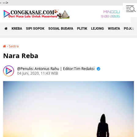
-
-->
MINGGU
9 08 2026
KREBA
SIPI SOPOK
SOSIAL BUDAYA
PLITIK
LEJONG
WISATA
POJOK 
›
Sastra
Nara Reba
Nara Reba
Penulis: Antonius Rahu | Editor:Tim Redaksi
04 Juni, 2020, 11:43 WIB