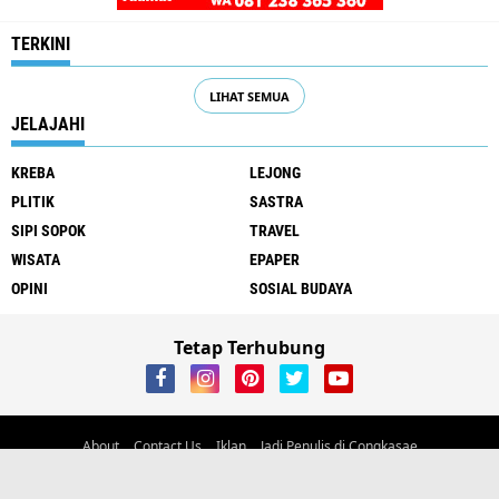
TERKINI
LIHAT SEMUA
JELAJAHI
KREBA
LEJONG
PLITIK
SASTRA
SIPI SOPOK
TRAVEL
WISATA
EPAPER
OPINI
SOSIAL BUDAYA
Tetap Terhubung
About
Contact Us
Iklan
Jadi Penulis di Congkasae
Alamat Jl Trans Flores, Kelurahan Carep, Kec. Langke Rembong, Kab.
Manggarai, Flores, NTT
email:
ayambangkokdaritimur@gmail.com
Phone/wa 081238365360