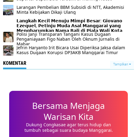
Larangan Pembelian BBM Subsidi di NTT, Akademisi
Minta Kebijakan Dikaji Ulang
𝗟𝗮𝗻𝗴𝗸𝗮𝗵 𝗞𝗲𝗰𝗶𝗹 𝗠𝗲𝗻𝘂𝗷𝘂 𝗠𝗶𝗺𝗽𝗶 𝗕𝗲𝘀𝗮𝗿: 𝗚𝗶𝗼𝘃𝗮𝗻𝗼
𝗘𝘇𝗲𝗾𝘂𝗲𝗹, 𝗣𝗲𝘁𝗶𝗻𝗷𝘂 𝗠𝘂𝗱𝗮 𝗔𝘀𝗮𝗹 𝗠𝗮𝗻𝗴𝗴𝗮𝗿𝗮𝗶 𝘆𝗮𝗻𝗴
𝗠𝗲𝗻𝗴𝗵𝗮𝗿𝘂𝗺𝗸𝗮𝗻 𝗡𝗮𝗺𝗮 𝗕𝗮𝗹𝗶 𝗱𝗶 𝗣𝗶𝗮𝗹𝗮 𝗪𝗮𝗹𝗶 𝗞𝗼𝘁𝗮
Polisi Janji Transparan Tangani Kasus Dugaan
𝗦𝘂𝗿𝗮𝗯𝗮𝘆𝗮 𝟮𝟬𝟮𝟲
Penganiayaan Figo Naban Oleh Oknum Jurnalis di
Mabar
Jefrin Haryanto Irit Bicara Usai Diperiksa Jaksa dalam
Kasus Dugaan Korupsi DP3AKB Manggarai Timur
KOMENTAR
Tampilkan
Bersama Menjaga
Warisan Kita
Dukung Congkasae agar terus hidup dan
tumbuh sebagai suara budaya Manggarai.