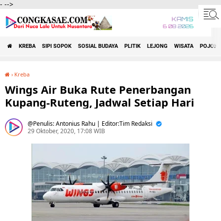
-
-->
KAMIS
6 08 2026
KREBA
SIPI SOPOK
SOSIAL BUDAYA
PLITIK
LEJONG
WISATA
POJOK 
›
Kreba
Wings Air Buka Rute Penerbangan Kupang-Ruteng, Jadwal Setiap Hari
Wings Air Buka Rute Penerbangan
Kupang-Ruteng, Jadwal Setiap Hari
Penulis: Antonius Rahu | Editor:Tim Redaksi
29 Oktober, 2020, 17:08 WIB