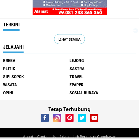
TERKINI
LIHAT SEMUA
JELAJAHI
KREBA
LEJONG
PLITIK
SASTRA
SIPI SOPOK
TRAVEL
WISATA
EPAPER
OPINI
SOSIAL BUDAYA
Tetap Terhubung
About
Contact Us
Iklan
Jadi Penulis di Congkasae