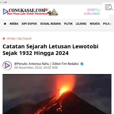
-
-->
SABTU
8 08 2026
KREBA
SIPI SOPOK
SOSIAL BUDAYA
PLITIK
LEJONG
WISATA
POJOK 
›
Kreba
›
Sipi Sopok
Catatan Sejarah Letusan Lewotobi Sejak 1932 Hingga 2024
Catatan Sejarah Letusan Lewotobi
Sejak 1932 Hingga 2024
Penulis: Antonius Rahu | Editor:Tim Redaksi
08 November, 2024, 20:00 WIB