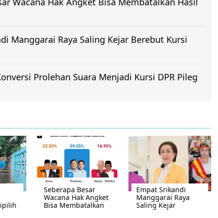
sar Wacana Hak Angket Bisa Membatalkan Hasil
di Manggarai Raya Saling Kejar Berebut Kursi
Konversi Prolehan Suara Menjadi Kursi DPR Pileg
Seberapa Besar
Empat Srikandi
Wacana Hak Angket
Manggarai Raya
ipilih
Bisa Membatalkan
Saling Kejar
Hasil Pilpres 2024?
Berebut Kursi DPRD