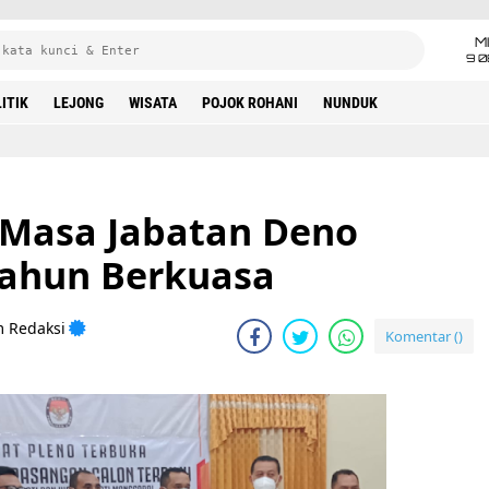
M
9 0
ITIK
LEJONG
WISATA
POJOK ROHANI
NUNDUK
i Masa Jabatan Deno
Tahun Berkuasa
m Redaksi
Komentar (
)