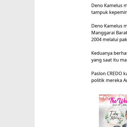
Deno Kamelus me
tampuk kepemim
Deno Kamelus me
Manggarai Barat
2004 melalui pa
Keduanya berhas
yang saat itu m
Paslon CREDO kal
politik mereka 