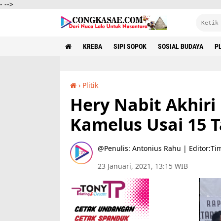
-
-->
KREBA
SIPI SOPOK
SOSIAL BUDAYA
PL
›
Plitik
Hery Nabit Akhiri Masa Jabatan Deno Kamelus Usai 15 Tahun Berkuasa
Hery Nabit Akhir
Kamelus Usai 15 
Penulis: Antonius Rahu | Editor:Ti
23 Januari, 2021, 13:15 WIB