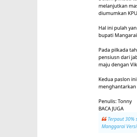
melanjutkan mas
diumumkan KPUD
Hal ini pulah y
bupati Mangarai
Pada pilkada ta
pensiusn dari j
maju dengan Vik
Kedua paslon in
menghantarkan D
Penulis: Tonny
BACA JUGA
Terpaut 30% 
Manggarai Versi