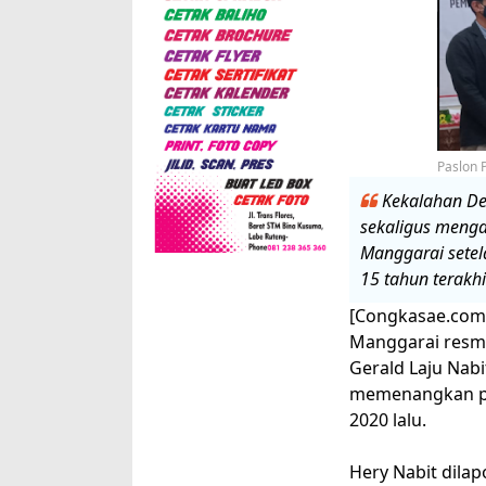
Paslon 
Kekalahan De
sekaligus menga
Manggarai setel
15 tahun terakhi
[Congkasae.com
Manggarai resmi
Gerald Laju Nab
memenangkan pe
2020 lalu.
Hery Nabit dila