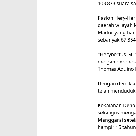
103.873 suara sa
Paslon Hery-Her
daerah wilayah M
Madur yang han
sebanyak 67.354
"Herybertus GL 
dengan peroleha
Thomas Aquino H
Dengan demikian
telah menduduki
Kekalahan Deno 
sekaligus menga
Manggarai setel
hampir 15 tahun 