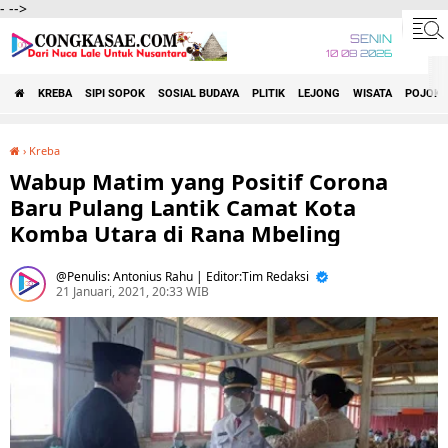
-
-->
SENIN
10 08 2026
KREBA
SIPI SOPOK
SOSIAL BUDAYA
PLITIK
LEJONG
WISATA
POJOK 
›
Kreba
Wabup Matim yang Positif Corona Baru Pulang Lantik Camat Kota Komba Utara di Rana Mbeling
Wabup Matim yang Positif Corona
Baru Pulang Lantik Camat Kota
Komba Utara di Rana Mbeling
Penulis: Antonius Rahu | Editor:Tim Redaksi
21 Januari, 2021, 20:33 WIB