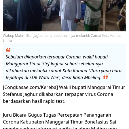
Wabup Matim Stef Jaghur sehari sebelumnya melantik Camat Kota Komba
Utara
Sebelum dilaporkan terpapar Corona, wakil bupati
Manggarai Timur Stef Jaghur sehari sebelumnya
dikabarkan melantik camat Kota Komba Utara yang baru
tepatnya di SDK Watu Weri, desa Rana Mbeling.
[Congkasae.com/Kereba] Wakil bupati Manggarai Timur
Stefanus Jaghur dikabarkan terpapar virus Corona
berdasarkan hasil rapid test.
Juru Bicara Gugus Tugas Percepatan Penanganan
Corona Kabupaten Manggarai Timur Bonefasius Sai
membenarkan informasi perihal wabup Matim yang