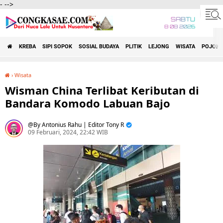
-
-->
SABTU
8 08 2026
KREBA
SIPI SOPOK
SOSIAL BUDAYA
PLITIK
LEJONG
WISATA
POJOK 
›
Wisata
Wisman China Terlibat Keributan di Bandara Komodo Labuan Bajo
Wisman China Terlibat Keributan di
Bandara Komodo Labuan Bajo
By Antonius Rahu | Editor Tony R
09 Februari, 2024, 22:42 WIB