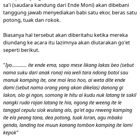
sa'i (saudara kandung dari Ende Moni) akan dibebani
tanggung jawab menyediakan babi satu ekor, beras satu
potong, tuak dan rokok.
Biasanya hal tersebut akan diberitahu ketika mereka
diundang ke acara itu lazimnya akan diutarakan go'et
seperti berikut.
"
Iyo............ ite ende ema, sapo mese likang lakas beo (sebut
nama suku dari anak rona) nia weli tara ndong botol sau
manuk kamping ite, one mai leso hoo, ai weta dite ende
dami (sebut nama orang yang akan dikelas) danong gi
lakon, olo gi ngon, somong le hitu ai kudu nuk latang te sakil
nangki ruda rajan latang te hia, ngong ite weeng ite le
tanggal cepulu siok wulang alo, go'et agu reweng kamping
ite ela peang tana, dea potong, tuak loran, agu mbako
genda, landing toe muun kanang tombon kamping ite lami
kepok"