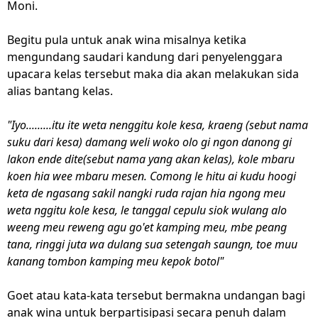
Moni.
Begitu pula untuk anak wina misalnya ketika
mengundang saudari kandung dari penyelenggara
upacara kelas tersebut maka dia akan melakukan sida
alias bantang kelas.
"Iyo.........itu ite weta nenggitu kole kesa, kraeng (sebut nama
suku dari kesa) damang weli woko olo gi ngon danong gi
lakon ende dite(sebut nama yang akan kelas), kole mbaru
koen hia wee mbaru mesen. Comong le hitu ai kudu hoogi
keta de ngasang sakil nangki ruda rajan hia ngong meu
weta nggitu kole kesa, le tanggal cepulu siok wulang alo
weeng meu reweng agu go'et kamping meu, mbe peang
tana, ringgi juta wa dulang sua setengah saungn, toe muu
kanang tombon kamping meu kepok botol"
Goet atau kata-kata tersebut bermakna undangan bagi
anak wina untuk berpartisipasi secara penuh dalam