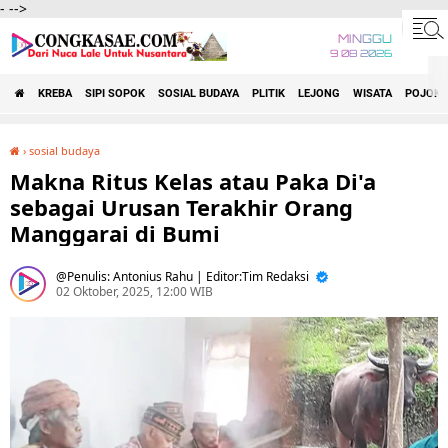
-
-->
MINGGU
9 08 2026
KREBA
SIPI SOPOK
SOSIAL BUDAYA
PLITIK
LEJONG
WISATA
POJOK 
›
sosial budaya
Makna Ritus Kelas atau Paka Di'a sebagai Urusan Terakhir Orang Manggarai di Bumi
Makna Ritus Kelas atau Paka Di'a
sebagai Urusan Terakhir Orang
Manggarai di Bumi
Penulis: Antonius Rahu | Editor:Tim Redaksi
02 Oktober, 2025, 12:00 WIB