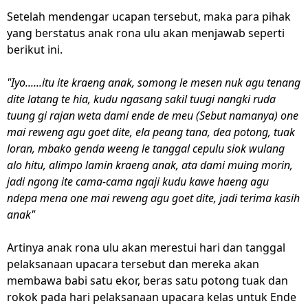
Setelah mendengar ucapan tersebut, maka para pihak
yang berstatus anak rona ulu akan menjawab seperti
berikut ini.
"Iyo......itu ite kraeng anak, somong le mesen nuk agu tenang
dite latang te hia, kudu ngasang sakil tuugi nangki ruda
tuung gi rajan weta dami ende de meu (Sebut namanya) one
mai reweng agu goet dite, ela peang tana, dea potong, tuak
loran, mbako genda weeng le tanggal cepulu siok wulang
alo hitu, alimpo lamin kraeng anak, ata dami muing morin,
jadi ngong ite cama-cama ngaji kudu kawe haeng agu
ndepa mena one mai reweng agu goet dite, jadi terima kasih
anak"
Artinya anak rona ulu akan merestui hari dan tanggal
pelaksanaan upacara tersebut dan mereka akan
membawa babi satu ekor, beras satu potong tuak dan
rokok pada hari pelaksanaan upacara kelas untuk Ende