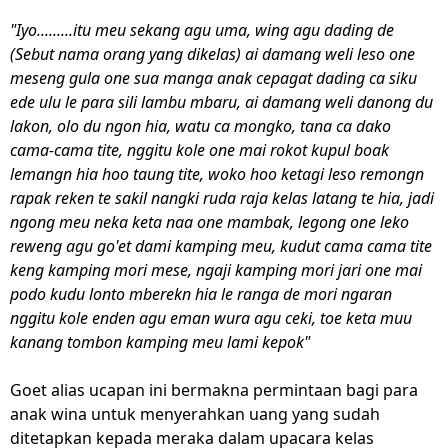
"Iyo.........itu meu sekang agu uma, wing agu dading de
(Sebut nama orang yang dikelas) ai damang weli leso one
meseng gula one sua manga anak cepagat dading ca siku
ede ulu le para sili lambu mbaru, ai damang weli danong du
lakon, olo du ngon hia, watu ca mongko, tana ca dako
cama-cama tite, nggitu kole one mai rokot kupul boak
lemangn hia hoo taung tite, woko hoo ketagi leso remongn
rapak reken te sakil nangki ruda raja kelas latang te hia, jadi
ngong meu neka keta naa one mambak, legong one leko
reweng agu go'et dami kamping meu, kudut cama cama tite
keng kamping mori mese, ngaji kamping mori jari one mai
podo kudu lonto mberekn hia le ranga de mori ngaran
nggitu kole enden agu eman wura agu ceki, toe keta muu
kanang tombon kamping meu lami kepok"
Goet alias ucapan ini bermakna permintaan bagi para
anak wina untuk menyerahkan uang yang sudah
ditetapkan kepada meraka dalam upacara kelas