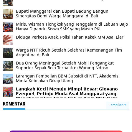
Bupati Manggarai dan Bupati Badung Bangun
Sinergitas Demi Warga Manggarai di Bali
Miris, Wisman Tiongkok yang Tenggelam di Labuan Bajo
Hanya Dipandu Siswa SMK yang Masih PKL
Diduga Perkosa Anak, Polisi Tahan Kakek MM Asal Elar
Warga NTT Ricuh Setelah Selebrasi Kemenangan Tim
Argentina di Bali
Dua Orang Meninggal Setelah Mobil Pengangkut
Suporter Sepak Bola Terbalik di Waning Ndoso
Larangan Pembelian BBM Subsidi di NTT, Akademisi
Minta Kebijakan Dikaji Ulang
𝗟𝗮𝗻𝗴𝗸𝗮𝗵 𝗞𝗲𝗰𝗶𝗹 𝗠𝗲𝗻𝘂𝗷𝘂 𝗠𝗶𝗺𝗽𝗶 𝗕𝗲𝘀𝗮𝗿: 𝗚𝗶𝗼𝘃𝗮𝗻𝗼
𝗘𝘇𝗲𝗾𝘂𝗲𝗹, 𝗣𝗲𝘁𝗶𝗻𝗷𝘂 𝗠𝘂𝗱𝗮 𝗔𝘀𝗮𝗹 𝗠𝗮𝗻𝗴𝗴𝗮𝗿𝗮𝗶 𝘆𝗮𝗻𝗴
𝗠𝗲𝗻𝗴𝗵𝗮𝗿𝘂𝗺𝗸𝗮𝗻 𝗡𝗮𝗺𝗮 𝗕𝗮𝗹𝗶 𝗱𝗶 𝗣𝗶𝗮𝗹𝗮 𝗪𝗮𝗹𝗶 𝗞𝗼𝘁𝗮
𝗦𝘂𝗿𝗮𝗯𝗮𝘆𝗮 𝟮𝟬𝟮𝟲
KOMENTAR
Tampilkan