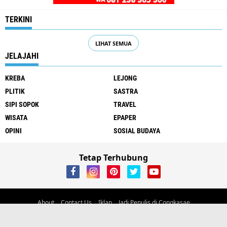
TERKINI
LIHAT SEMUA
JELAJAHI
KREBA
LEJONG
PLITIK
SASTRA
SIPI SOPOK
TRAVEL
WISATA
EPAPER
OPINI
SOSIAL BUDAYA
Tetap Terhubung
About
Contact Us
Iklan
Jadi Penulis di Congkasae
Alamat Jl Trans Flores, Kelurahan Carep, Kec. Langke Rembong, Kab.
Manggarai, Flores, NTT
email:
ayambangkokdaritimur@gmail.com
Phone/wa 081238365360