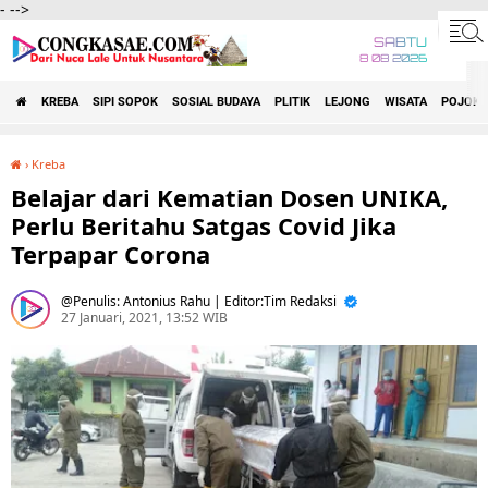
-
-->
SABTU
8 08 2026
KREBA
SIPI SOPOK
SOSIAL BUDAYA
PLITIK
LEJONG
WISATA
POJOK 
›
Kreba
Belajar dari Kematian Dosen UNIKA, Perlu Beritahu Satgas Covid Jika Terpapar Corona
Belajar dari Kematian Dosen UNIKA,
Perlu Beritahu Satgas Covid Jika
Terpapar Corona
Penulis: Antonius Rahu | Editor:Tim Redaksi
27 Januari, 2021, 13:52 WIB