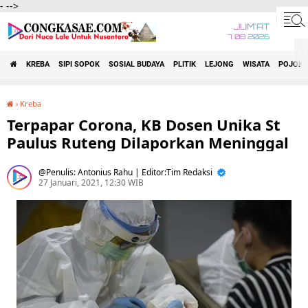
-
-->
JUM'AT
7 08 2026
KREBA
SIPI SOPOK
SOSIAL BUDAYA
PLITIK
LEJONG
WISATA
POJOK 
›
Kreba
Terpapar Corona, KB Dosen Unika St Paulus Ruteng Dilaporkan Meninggal
Terpapar Corona, KB Dosen Unika St
Paulus Ruteng Dilaporkan Meninggal
Penulis: Antonius Rahu | Editor:Tim Redaksi
27 Januari, 2021, 12:30 WIB