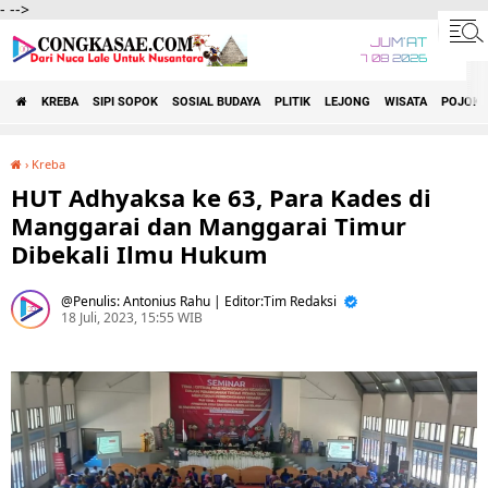
-
-->
JUM'AT
7 08 2026
KREBA
SIPI SOPOK
SOSIAL BUDAYA
PLITIK
LEJONG
WISATA
POJOK 
›
Kreba
HUT Adhyaksa ke 63, Para Kades di Manggarai dan Manggarai Timur Dibekali Ilmu Hukum
HUT Adhyaksa ke 63, Para Kades di
Manggarai dan Manggarai Timur
Dibekali Ilmu Hukum
Penulis: Antonius Rahu | Editor:Tim Redaksi
18 Juli, 2023, 15:55 WIB