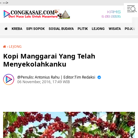
-
-->
KAMIS
6 08 2026
KREBA
SIPI SOPOK
SOSIAL BUDAYA
PLITIK
LEJONG
WISATA
POJOK 
›
LEJONG
Kopi Manggarai Yang Telah Menyekolahkanku
Kopi Manggarai Yang Telah
Menyekolahkanku
Penulis: Antonius Rahu | Editor:Tim Redaksi
06 November, 2016, 17:49 WIB