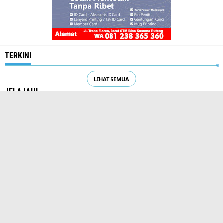
TERKINI
LIHAT SEMUA
JELAJAHI
KREBA
LEJONG
PLITIK
SASTRA
SIPI SOPOK
TRAVEL
WISATA
EPAPER
OPINI
SOSIAL BUDAYA
Tetap Terhubung