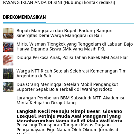
PASANG IKLAN ANDA DI SINI (Hubungi kontak redaksi)
DIREKOMENDASIKAN
Bupati Manggarai dan Bupati Badung Bangun
Sinergitas Demi Warga Manggarai di Bali
Miris, Wisman Tiongkok yang Tenggelam di Labuan Bajo
Hanya Dipandu Siswa SMK yang Masih PKL
Diduga Perkosa Anak, Polisi Tahan Kakek MM Asal Elar
Warga NTT Ricuh Setelah Selebrasi Kemenangan Tim
Argentina di Bali
Dua Orang Meninggal Setelah Mobil Pengangkut
Suporter Sepak Bola Terbalik di Waning Ndoso
Larangan Pembelian BBM Subsidi di NTT, Akademisi
Minta Kebijakan Dikaji Ulang
𝗟𝗮𝗻𝗴𝗸𝗮𝗵 𝗞𝗲𝗰𝗶𝗹 𝗠𝗲𝗻𝘂𝗷𝘂 𝗠𝗶𝗺𝗽𝗶 𝗕𝗲𝘀𝗮𝗿: 𝗚𝗶𝗼𝘃𝗮𝗻𝗼
𝗘𝘇𝗲𝗾𝘂𝗲𝗹, 𝗣𝗲𝘁𝗶𝗻𝗷𝘂 𝗠𝘂𝗱𝗮 𝗔𝘀𝗮𝗹 𝗠𝗮𝗻𝗴𝗴𝗮𝗿𝗮𝗶 𝘆𝗮𝗻𝗴
𝗠𝗲𝗻𝗴𝗵𝗮𝗿𝘂𝗺𝗸𝗮𝗻 𝗡𝗮𝗺𝗮 𝗕𝗮𝗹𝗶 𝗱𝗶 𝗣𝗶𝗮𝗹𝗮 𝗪𝗮𝗹𝗶 𝗞𝗼𝘁𝗮
Polisi Janji Transparan Tangani Kasus Dugaan
𝗦𝘂𝗿𝗮𝗯𝗮𝘆𝗮 𝟮𝟬𝟮𝟲
Penganiayaan Figo Naban Oleh Oknum Jurnalis di
Mabar