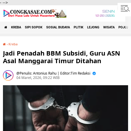
-
-->
SENIN
10 08 2026
KREBA
SIPI SOPOK
SOSIAL BUDAYA
PLITIK
LEJONG
WISATA
POJOK 
›
Kreba
Jadi Penadah BBM Subsidi, Guru ASN Asal Manggarai Timur Ditahan
Jadi Penadah BBM Subsidi, Guru ASN
Asal Manggarai Timur Ditahan
Penulis: Antonius Rahu | Editor:Tim Redaksi
04 Maret, 2026, 09:22 WIB