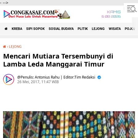
-
-->
KAMIS
6 08 2026
KREBA
SIPI SOPOK
SOSIAL BUDAYA
PLITIK
LEJONG
WISATA
POJOK 
›
LEJONG
Mencari Mutiara Tersembunyi di Lamba Leda Manggarai Timur
Mencari Mutiara Tersembunyi di
Lamba Leda Manggarai Timur
Penulis: Antonius Rahu | Editor:Tim Redaksi
26 Mei, 2017, 11:47 WIB