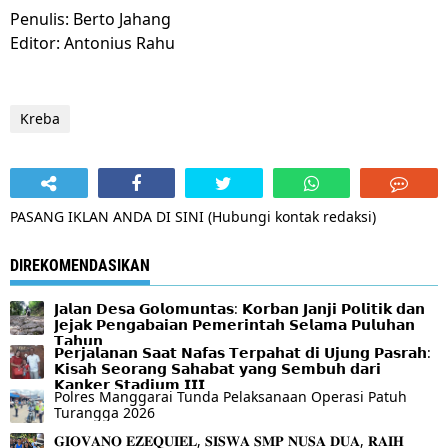
Penulis: Berto Jahang
Editor: Antonius Rahu
Kreba
PASANG IKLAN ANDA DI SINI (Hubungi kontak redaksi)
DIREKOMENDASIKAN
𝗝𝗮𝗹𝗮𝗻 𝗗𝗲𝘀𝗮 𝗚𝗼𝗹𝗼𝗺𝘂𝗻𝘁𝗮𝘀: 𝗞𝗼𝗿𝗯𝗮𝗻 𝗝𝗮𝗻𝗷𝗶 𝗣𝗼𝗹𝗶𝘁𝗶𝗸 𝗱𝗮𝗻
𝗝𝗲𝗷𝗮𝗸 𝗣𝗲𝗻𝗴𝗮𝗯𝗮𝗶𝗮𝗻 𝗣𝗲𝗺𝗲𝗿𝗶𝗻𝘁𝗮𝗵 𝗦𝗲𝗹𝗮𝗺𝗮 𝗣𝘂𝗹𝘂𝗵𝗮𝗻
𝗧𝗮𝗵𝘂𝗻
𝗣𝗲𝗿𝗷𝗮𝗹𝗮𝗻𝗮𝗻 𝗦𝗮𝗮𝘁 𝗡𝗮𝗳𝗮𝘀 𝗧𝗲𝗿𝗽𝗮𝗵𝗮𝘁 𝗱𝗶 𝗨𝗷𝘂𝗻𝗴 𝗣𝗮𝘀𝗿𝗮𝗵:
𝗞𝗶𝘀𝗮𝗵 𝗦𝗲𝗼𝗿𝗮𝗻𝗴 𝗦𝗮𝗵𝗮𝗯𝗮𝘁 𝘆𝗮𝗻𝗴 𝗦𝗲𝗺𝗯𝘂𝗵 𝗱𝗮𝗿𝗶
𝗞𝗮𝗻𝗸𝗲𝗿 𝗦𝘁𝗮𝗱𝗶𝘂𝗺 𝗜𝗜𝗜
Polres Manggarai Tunda Pelaksanaan Operasi Patuh
Turangga 2026
𝐆𝐈𝐎𝐕𝐀𝐍𝐎 𝐄𝐙𝐄𝐐𝐔𝐈𝐄𝐋, 𝐒𝐈𝐒𝐖𝐀 𝐒𝐌𝐏 𝐍𝐔𝐒𝐀 𝐃𝐔𝐀, 𝐑𝐀𝐈𝐇