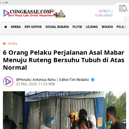
-
-->
SABTU
8 08 2026
KREBA
SIPI SOPOK
SOSIAL BUDAYA
PLITIK
LEJONG
WISATA
POJOK 
›
Kreba
6 Orang Pelaku Perjalanan Asal Mabar Menuju Ruteng Bersuhu Tubuh di Atas Normal
6 Orang Pelaku Perjalanan Asal Mabar
Menuju Ruteng Bersuhu Tubuh di Atas
Normal
Penulis: Antonius Rahu | Editor:Tim Redaksi
22 Mei, 2020, 11:23 WIB