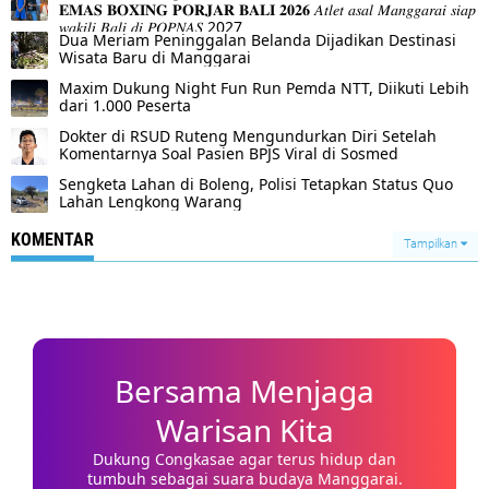
𝐄𝐌𝐀𝐒 𝐁𝐎𝐗𝐈𝐍𝐆 𝐏𝐎𝐑𝐉𝐀𝐑 𝐁𝐀𝐋𝐈 𝟐𝟎𝟐𝟔 𝐴𝑡𝑙𝑒𝑡 𝑎𝑠𝑎𝑙 𝑀𝑎𝑛𝑔𝑔𝑎𝑟𝑎𝑖 𝑠𝑖𝑎𝑝
𝑤𝑎𝑘𝑖𝑙𝑖 𝐵𝑎𝑙𝑖 𝑑𝑖 𝑃𝑂𝑃𝑁𝐴𝑆 2027
Dua Meriam Peninggalan Belanda Dijadikan Destinasi
Wisata Baru di Manggarai
Maxim Dukung Night Fun Run Pemda NTT, Diikuti Lebih
dari 1.000 Peserta
Dokter di RSUD Ruteng Mengundurkan Diri Setelah
Komentarnya Soal Pasien BPJS Viral di Sosmed
Sengketa Lahan di Boleng, Polisi Tetapkan Status Quo
Lahan Lengkong Warang
KOMENTAR
Tampilkan
Bersama Menjaga
Warisan Kita
Dukung Congkasae agar terus hidup dan
tumbuh sebagai suara budaya Manggarai.