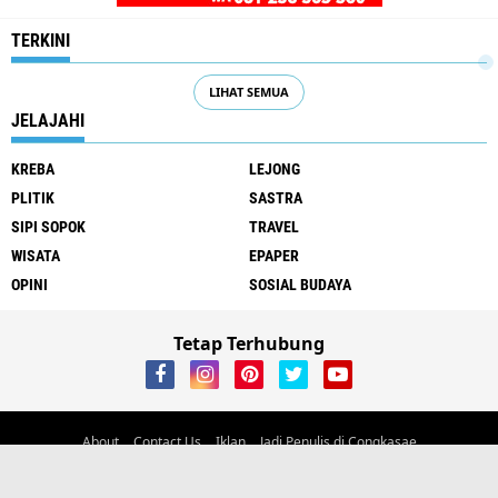
TERKINI
LIHAT SEMUA
JELAJAHI
KREBA
LEJONG
PLITIK
SASTRA
SIPI SOPOK
TRAVEL
WISATA
EPAPER
OPINI
SOSIAL BUDAYA
Tetap Terhubung
About
Contact Us
Iklan
Jadi Penulis di Congkasae
Alamat Jl Trans Flores, Kelurahan Carep, Kec. Langke Rembong, Kab.
Manggarai, Flores, NTT
email:
ayambangkokdaritimur@gmail.com
Phone/wa 081238365360