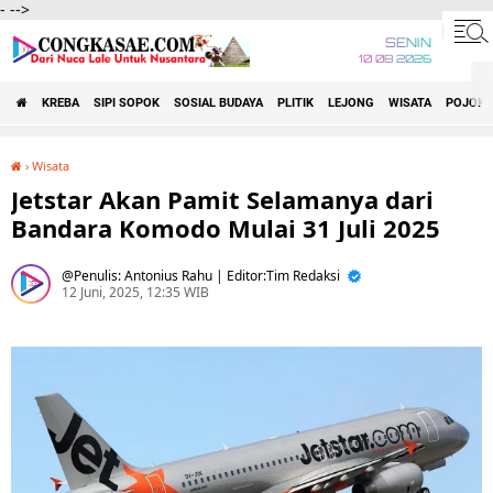
-
-->
SENIN
10 08 2026
KREBA
SIPI SOPOK
SOSIAL BUDAYA
PLITIK
LEJONG
WISATA
POJOK 
›
Wisata
Jetstar Akan Pamit Selamanya dari Bandara Komodo Mulai 31 Juli 2025
Jetstar Akan Pamit Selamanya dari
Bandara Komodo Mulai 31 Juli 2025
Penulis: Antonius Rahu | Editor:Tim Redaksi
12 Juni, 2025, 12:35 WIB