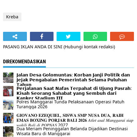
Kreba
PASANG IKLAN ANDA DI SINI (Hubungi kontak redaksi)
DIREKOMENDASIKAN
𝗝𝗮𝗹𝗮𝗻 𝗗𝗲𝘀𝗮 𝗚𝗼𝗹𝗼𝗺𝘂𝗻𝘁𝗮𝘀: 𝗞𝗼𝗿𝗯𝗮𝗻 𝗝𝗮𝗻𝗷𝗶 𝗣𝗼𝗹𝗶𝘁𝗶𝗸 𝗱𝗮𝗻
𝗝𝗲𝗷𝗮𝗸 𝗣𝗲𝗻𝗴𝗮𝗯𝗮𝗶𝗮𝗻 𝗣𝗲𝗺𝗲𝗿𝗶𝗻𝘁𝗮𝗵 𝗦𝗲𝗹𝗮𝗺𝗮 𝗣𝘂𝗹𝘂𝗵𝗮𝗻
𝗧𝗮𝗵𝘂𝗻
𝗣𝗲𝗿𝗷𝗮𝗹𝗮𝗻𝗮𝗻 𝗦𝗮𝗮𝘁 𝗡𝗮𝗳𝗮𝘀 𝗧𝗲𝗿𝗽𝗮𝗵𝗮𝘁 𝗱𝗶 𝗨𝗷𝘂𝗻𝗴 𝗣𝗮𝘀𝗿𝗮𝗵:
𝗞𝗶𝘀𝗮𝗵 𝗦𝗲𝗼𝗿𝗮𝗻𝗴 𝗦𝗮𝗵𝗮𝗯𝗮𝘁 𝘆𝗮𝗻𝗴 𝗦𝗲𝗺𝗯𝘂𝗵 𝗱𝗮𝗿𝗶
𝗞𝗮𝗻𝗸𝗲𝗿 𝗦𝘁𝗮𝗱𝗶𝘂𝗺 𝗜𝗜𝗜
Polres Manggarai Tunda Pelaksanaan Operasi Patuh
Turangga 2026
𝐆𝐈𝐎𝐕𝐀𝐍𝐎 𝐄𝐙𝐄𝐐𝐔𝐈𝐄𝐋, 𝐒𝐈𝐒𝐖𝐀 𝐒𝐌𝐏 𝐍𝐔𝐒𝐀 𝐃𝐔𝐀, 𝐑𝐀𝐈𝐇
𝐄𝐌𝐀𝐒 𝐁𝐎𝐗𝐈𝐍𝐆 𝐏𝐎𝐑𝐉𝐀𝐑 𝐁𝐀𝐋𝐈 𝟐𝟎𝟐𝟔 𝐴𝑡𝑙𝑒𝑡 𝑎𝑠𝑎𝑙 𝑀𝑎𝑛𝑔𝑔𝑎𝑟𝑎𝑖 𝑠𝑖𝑎𝑝
𝑤𝑎𝑘𝑖𝑙𝑖 𝐵𝑎𝑙𝑖 𝑑𝑖 𝑃𝑂𝑃𝑁𝐴𝑆 2027
Dua Meriam Peninggalan Belanda Dijadikan Destinasi
Wisata Baru di Manggarai