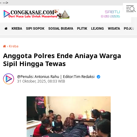
-
-->
SABTU
8 08 2026
KREBA
SIPI SOPOK
SOSIAL BUDAYA
PLITIK
LEJONG
WISATA
POJOK 
›
Kreba
Anggota Polres Ende Aniaya Warga Sipil Hingga Tewas
Anggota Polres Ende Aniaya Warga
Sipil Hingga Tewas
Penulis: Antonius Rahu | Editor:Tim Redaksi
31 Oktober, 2025, 08:03 WIB