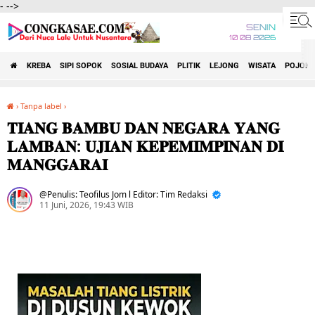
-
-->
SENIN
10 08 2026
KREBA
SIPI SOPOK
SOSIAL BUDAYA
PLITIK
LEJONG
WISATA
POJOK 
›
Tanpa label
›
𝐓𝐈𝐀𝐍𝐆 𝐁𝐀𝐌𝐁𝐔 𝐃𝐀𝐍 𝐍𝐄𝐆𝐀𝐑𝐀 𝐘𝐀𝐍𝐆 𝐋𝐀𝐌𝐁𝐀𝐍: 𝐔𝐉𝐈𝐀𝐍 𝐊𝐄𝐏𝐄𝐌𝐈𝐌𝐏𝐈𝐍𝐀𝐍 𝐃𝐈 𝐌𝐀𝐍𝐆𝐆𝐀𝐑𝐀𝐈
𝐓𝐈𝐀𝐍𝐆 𝐁𝐀𝐌𝐁𝐔 𝐃𝐀𝐍 𝐍𝐄𝐆𝐀𝐑𝐀 𝐘𝐀𝐍𝐆
𝐋𝐀𝐌𝐁𝐀𝐍: 𝐔𝐉𝐈𝐀𝐍 𝐊𝐄𝐏𝐄𝐌𝐈𝐌𝐏𝐈𝐍𝐀𝐍 𝐃𝐈
𝐌𝐀𝐍𝐆𝐆𝐀𝐑𝐀𝐈
Penulis: Teofilus Jom l Editor: Tim Redaksi
11 Juni, 2026, 19:43 WIB