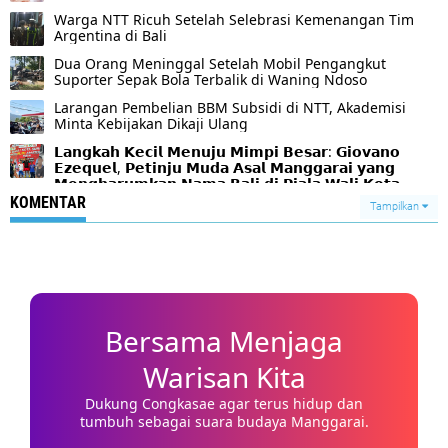
Warga NTT Ricuh Setelah Selebrasi Kemenangan Tim
Argentina di Bali
Dua Orang Meninggal Setelah Mobil Pengangkut
Suporter Sepak Bola Terbalik di Waning Ndoso
Larangan Pembelian BBM Subsidi di NTT, Akademisi
Minta Kebijakan Dikaji Ulang
𝗟𝗮𝗻𝗴𝗸𝗮𝗵 𝗞𝗲𝗰𝗶𝗹 𝗠𝗲𝗻𝘂𝗷𝘂 𝗠𝗶𝗺𝗽𝗶 𝗕𝗲𝘀𝗮𝗿: 𝗚𝗶𝗼𝘃𝗮𝗻𝗼
𝗘𝘇𝗲𝗾𝘂𝗲𝗹, 𝗣𝗲𝘁𝗶𝗻𝗷𝘂 𝗠𝘂𝗱𝗮 𝗔𝘀𝗮𝗹 𝗠𝗮𝗻𝗴𝗴𝗮𝗿𝗮𝗶 𝘆𝗮𝗻𝗴
𝗠𝗲𝗻𝗴𝗵𝗮𝗿𝘂𝗺𝗸𝗮𝗻 𝗡𝗮𝗺𝗮 𝗕𝗮𝗹𝗶 𝗱𝗶 𝗣𝗶𝗮𝗹𝗮 𝗪𝗮𝗹𝗶 𝗞𝗼𝘁𝗮
𝗦𝘂𝗿𝗮𝗯𝗮𝘆𝗮 𝟮𝟬𝟮𝟲
KOMENTAR
Tampilkan
Bersama Menjaga
Warisan Kita
Dukung Congkasae agar terus hidup dan
tumbuh sebagai suara budaya Manggarai.