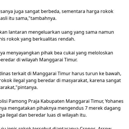
 rasanya juga sangat berbeda, sementara harga rokok
asli itu sama,"tambahnya.
gikan lantaran mengeluarkan uang yang sama namun
is rokok yang berkualitas rendah.
nya menyayangkan pihak bea cukai yang meloloskan
beredar di wilayah Manggarai Timur.
dinas terkait di Manggarai Timur harus turun ke bawah,
rokok ilegal yang beredar di masyarakat, karena sangat
rakat,"pintanya.
olisi Pamong Praja Kabupaten Manggarai Timur, Yohanes
nya mengatakan pihaknya mengendus 7 merek dagang
a ilegal dan beredar luas di wilayah itu.
ju jenis rokok tersebut diantaranya Cronos, Arrow,