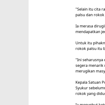
"Selain itu cita
palsu dan rokok 
Ia merasa diru
mendapatkan jen
Untuk itu pihak
rokok palsu itu 
"Ini seharusnya 
segera menarik 
merugikan masya
Kepala Satuan P
Syukur sebelum
rokok yang didug
Ia menyebut ketu