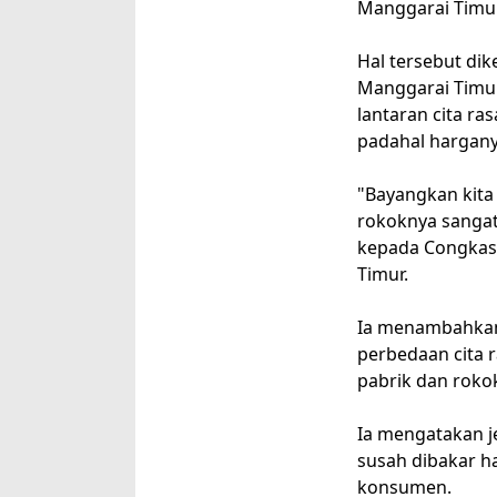
Manggarai Timur,
Hal tersebut di
Manggarai Timur,
lantaran cita ra
padahal hargan
"Bayangkan kita
rokoknya sangat
kepada Congkas
Timur.
Ia menambahkan 
perbedaan cita r
pabrik dan rokok
Ia mengatakan j
susah dibakar h
konsumen.