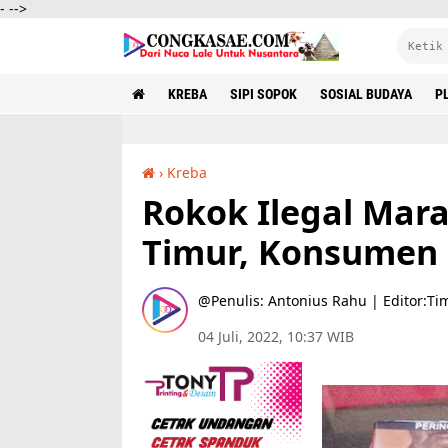
-
-->
KREBA
SIPI SOPOK
SOSIAL BUDAYA
PL
›
Kreba
Rokok Ilegal Marak Beredar di Manggarai Timur, Konsumen Resah
Rokok Ilegal Mar
Timur, Konsumen
Penulis: Antonius Rahu | Editor:Ti
04 Juli, 2022, 10:37 WIB