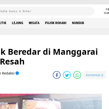
M
9 0
ITIK
LEJONG
WISATA
POJOK ROHANI
NUNDUK
ak Beredar di Manggarai
 Resah
m Redaksi
Komentar (
)