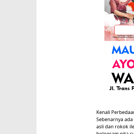
Kenali Perbedaa
Sebenarnya ada 
asli dan rokok i
hologram pita cu