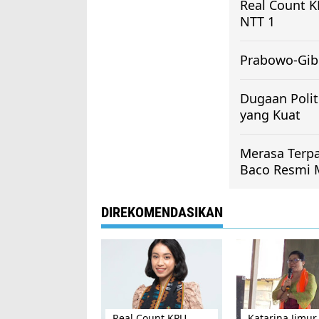
Real Count K
NTT 1
Prabowo-Gibr
Dugaan Polit
yang Kuat
Merasa Terpa
Baco Resmi M
DIREKOMENDASIKAN
Real Count KPU
Katarina Jimur