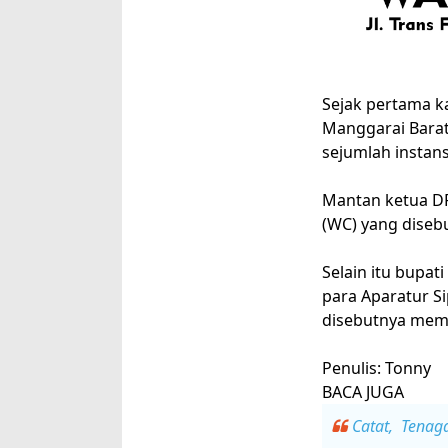
Sejak pertama ka
Manggarai Barat
sejumlah instan
Mantan ketua DP
(WC) yang diseb
Selain itu bupat
para Aparatur S
disebutnya memi
Penulis: Tonny
BACA JUGA
Catat, Tenag