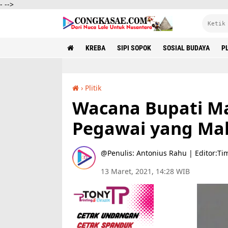
-
-->
KREBA
SIPI SOPOK
SOSIAL BUDAYA
PL
›
Plitik
Wacana Bupati Mabar Soal Pecat-Pecat Pegawai yang Malas Dikritisi
Wacana Bupati Ma
Pegawai yang Mala
Penulis: Antonius Rahu | Editor:Ti
13 Maret, 2021, 14:28 WIB