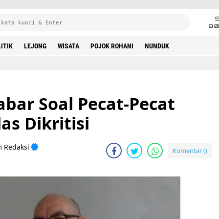
8 0
ITIK
LEJONG
WISATA
POJOK ROHANI
NUNDUK
bar Soal Pecat-Pecat
s Dikritisi
m Redaksi
Komentar (
)