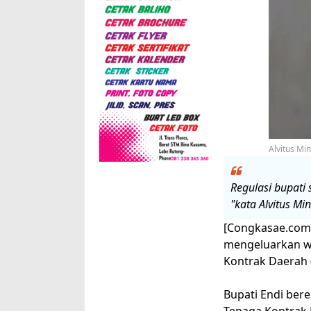
Alvitus Mi
Regulasi bupati
"kata Alvitus Mi
[Congkasae.com/P
mengeluarkan wa
Kontrak Daerah 
Bupati Endi ber