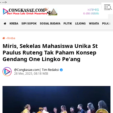
-
-->
KAMIS
6 08 2026
KREBA
SIPI SOPOK
SOSIAL BUDAYA
PLITIK
LEJONG
WISATA
POJOK 
›
Kreba
Miris, Sekelas Mahasiswa Unika St Paulus Ruteng Tak Paham Konsep Gendang One Lingko Pe'ang
Miris, Sekelas Mahasiswa Unika St
Paulus Ruteng Tak Paham Konsep
Gendang One Lingko Pe'ang
Congkasae.com| Tim Redaksi
28 Mei, 2025, 08:18 WIB