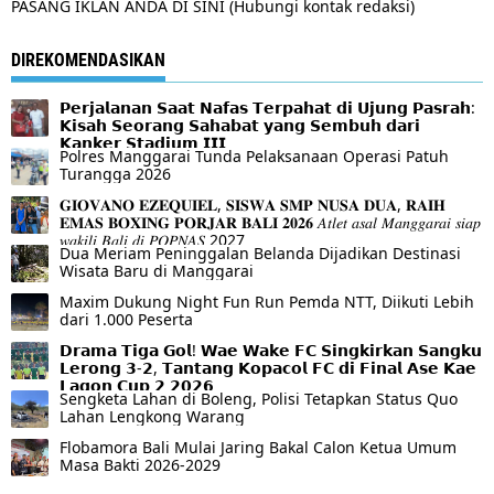
PASANG IKLAN ANDA DI SINI (Hubungi kontak redaksi)
DIREKOMENDASIKAN
𝗣𝗲𝗿𝗷𝗮𝗹𝗮𝗻𝗮𝗻 𝗦𝗮𝗮𝘁 𝗡𝗮𝗳𝗮𝘀 𝗧𝗲𝗿𝗽𝗮𝗵𝗮𝘁 𝗱𝗶 𝗨𝗷𝘂𝗻𝗴 𝗣𝗮𝘀𝗿𝗮𝗵:
𝗞𝗶𝘀𝗮𝗵 𝗦𝗲𝗼𝗿𝗮𝗻𝗴 𝗦𝗮𝗵𝗮𝗯𝗮𝘁 𝘆𝗮𝗻𝗴 𝗦𝗲𝗺𝗯𝘂𝗵 𝗱𝗮𝗿𝗶
𝗞𝗮𝗻𝗸𝗲𝗿 𝗦𝘁𝗮𝗱𝗶𝘂𝗺 𝗜𝗜𝗜
Polres Manggarai Tunda Pelaksanaan Operasi Patuh
Turangga 2026
𝐆𝐈𝐎𝐕𝐀𝐍𝐎 𝐄𝐙𝐄𝐐𝐔𝐈𝐄𝐋, 𝐒𝐈𝐒𝐖𝐀 𝐒𝐌𝐏 𝐍𝐔𝐒𝐀 𝐃𝐔𝐀, 𝐑𝐀𝐈𝐇
𝐄𝐌𝐀𝐒 𝐁𝐎𝐗𝐈𝐍𝐆 𝐏𝐎𝐑𝐉𝐀𝐑 𝐁𝐀𝐋𝐈 𝟐𝟎𝟐𝟔 𝐴𝑡𝑙𝑒𝑡 𝑎𝑠𝑎𝑙 𝑀𝑎𝑛𝑔𝑔𝑎𝑟𝑎𝑖 𝑠𝑖𝑎𝑝
𝑤𝑎𝑘𝑖𝑙𝑖 𝐵𝑎𝑙𝑖 𝑑𝑖 𝑃𝑂𝑃𝑁𝐴𝑆 2027
Dua Meriam Peninggalan Belanda Dijadikan Destinasi
Wisata Baru di Manggarai
Maxim Dukung Night Fun Run Pemda NTT, Diikuti Lebih
dari 1.000 Peserta
𝗗𝗿𝗮𝗺𝗮 𝗧𝗶𝗴𝗮 𝗚𝗼𝗹! 𝗪𝗮𝗲 𝗪𝗮𝗸𝗲 𝗙𝗖 𝗦𝗶𝗻𝗴𝗸𝗶𝗿𝗸𝗮𝗻 𝗦𝗮𝗻𝗴𝗸𝘂
𝗟𝗲𝗿𝗼𝗻𝗴 𝟯-𝟮, 𝗧𝗮𝗻𝘁𝗮𝗻𝗴 𝗞𝗼𝗽𝗮𝗰𝗼𝗹 𝗙𝗖 𝗱𝗶 𝗙𝗶𝗻𝗮𝗹 𝗔𝘀𝗲 𝗞𝗮𝗲
𝗟𝗮𝗴𝗼𝗻 𝗖𝘂𝗽 𝟮 𝟮𝟬𝟮𝟲
Sengketa Lahan di Boleng, Polisi Tetapkan Status Quo
Lahan Lengkong Warang
Flobamora Bali Mulai Jaring Bakal Calon Ketua Umum
Masa Bakti 2026-2029