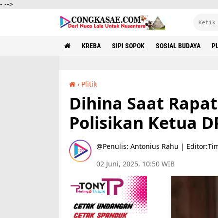
-
-->
KREBA
SIPI SOPOK
SOSIAL BUDAYA
PL
›
Plitik
Dihina Saat Rapat, Sekwan Tobias Suman Polisikan Ketua DPRD Matim Salesius Medi
Dihina Saat Rapa
Polisikan Ketua 
Penulis: Antonius Rahu | Editor:Ti
02 Juni, 2025, 10:50 WIB