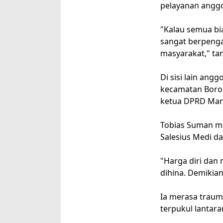
pelayanan angg
"Kalau semua bia
sangat berpenga
masyarakat," t
Di sisi lain an
kecamatan Boron
ketua DPRD Mang
Tobias Suman me
Salesius Medi d
"Harga diri dan
dihina. Demikian
Ia merasa traum
terpukul lantar