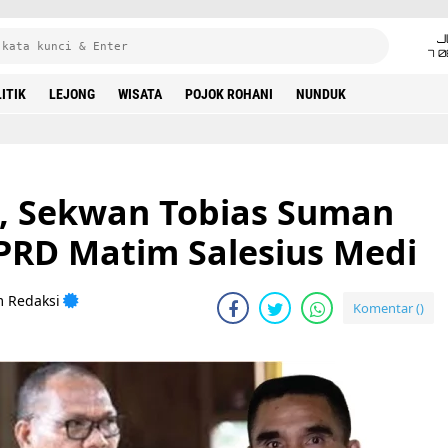
J
7 
ITIK
LEJONG
WISATA
POJOK ROHANI
NUNDUK
t, Sekwan Tobias Suman
DPRD Matim Salesius Medi
m Redaksi
Komentar (
)